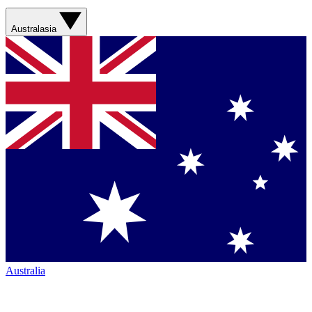
Australasia
Australia