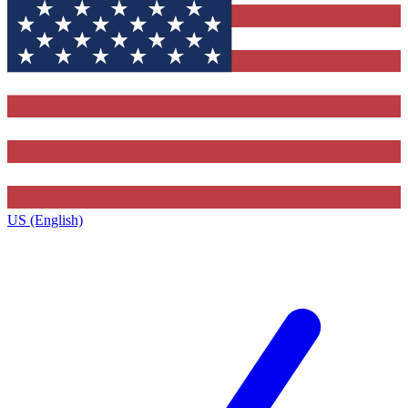
US (English)