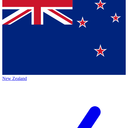
New Zealand