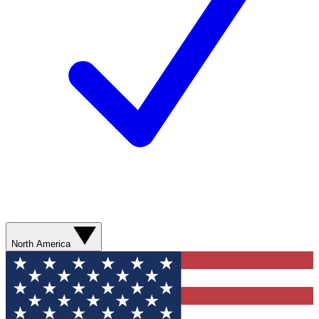
North America