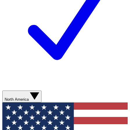
North America