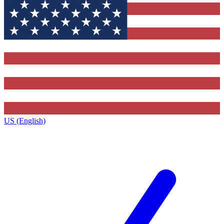
US (English)