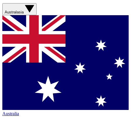
Australasia
Australia