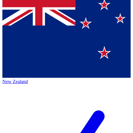
New Zealand