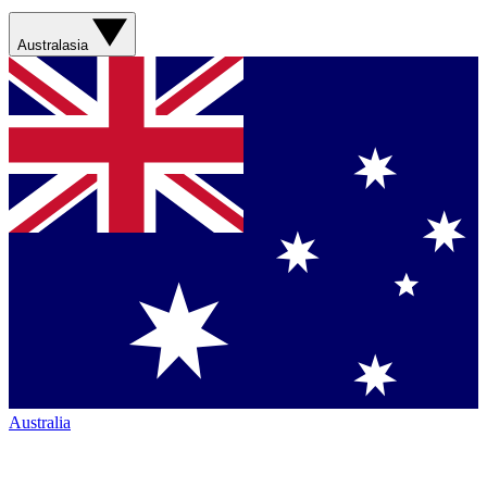
Australasia
Australia