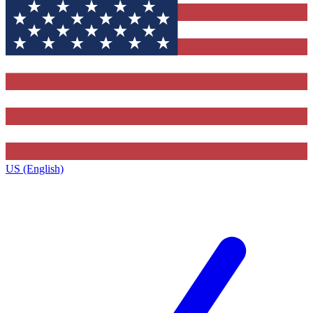
US (English)