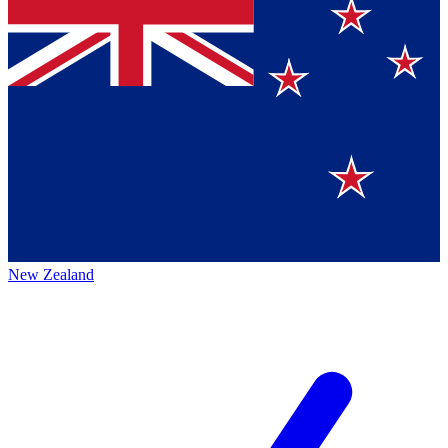
New Zealand