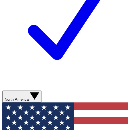
North America