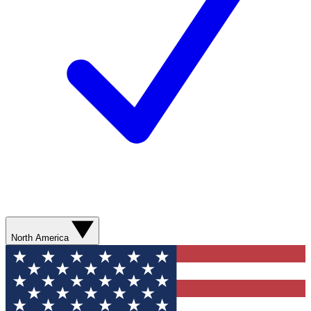
North America