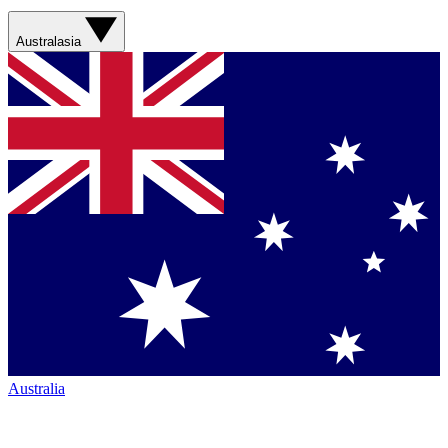
Australasia
Australia