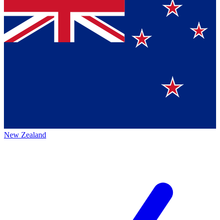
New Zealand