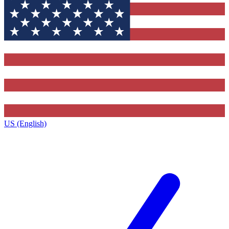
US (English)