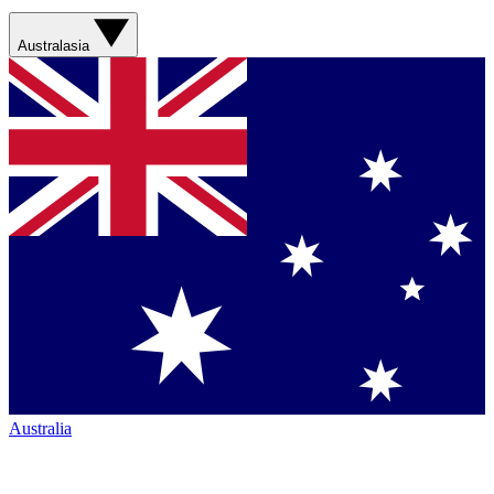
Australasia
Australia