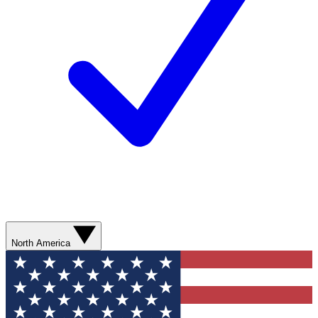
North America