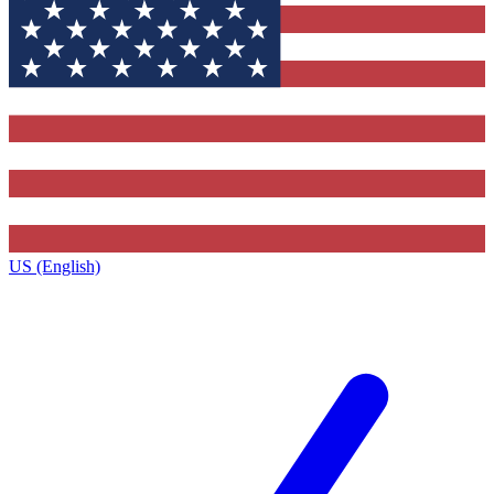
US (English)