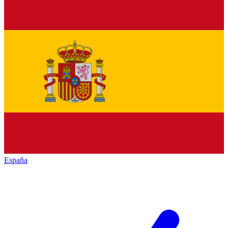
España