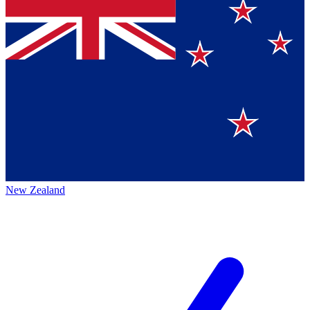
New Zealand