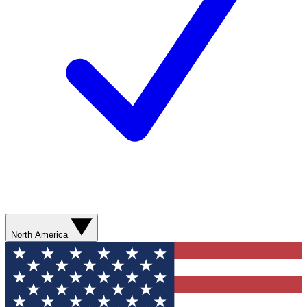
North America