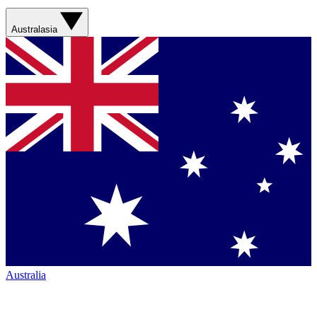
Australasia
Australia