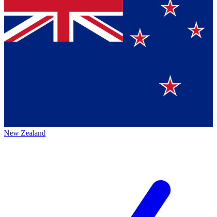
New Zealand