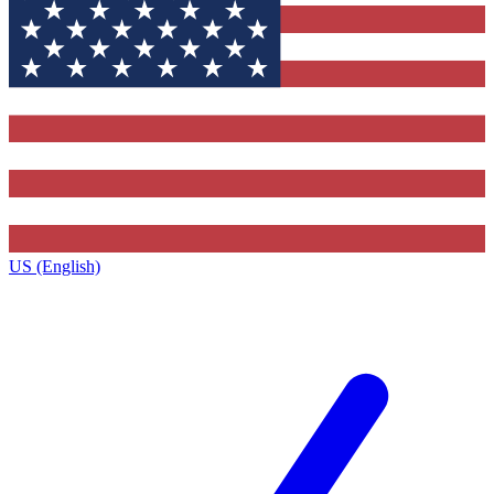
US (English)