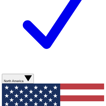
North America