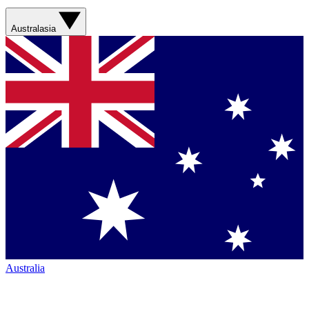
Australasia
Australia