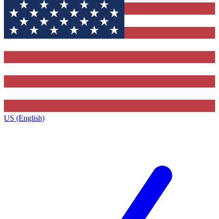
US (English)