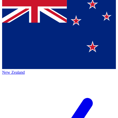
New Zealand