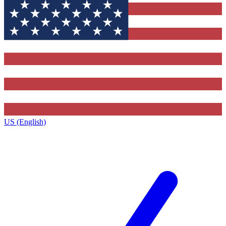
US (English)