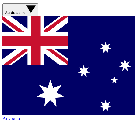
Australasia
Australia