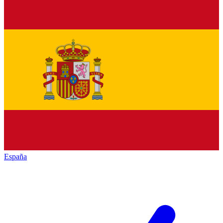
España