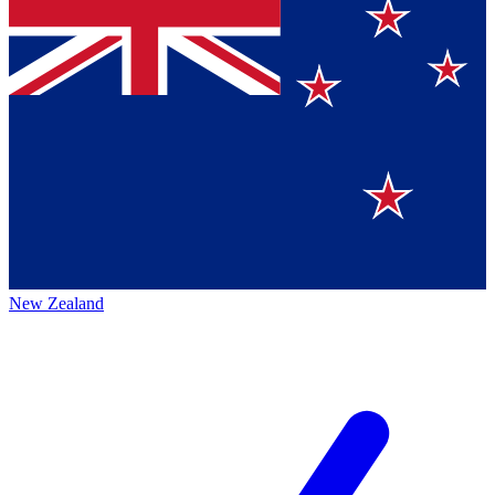
New Zealand