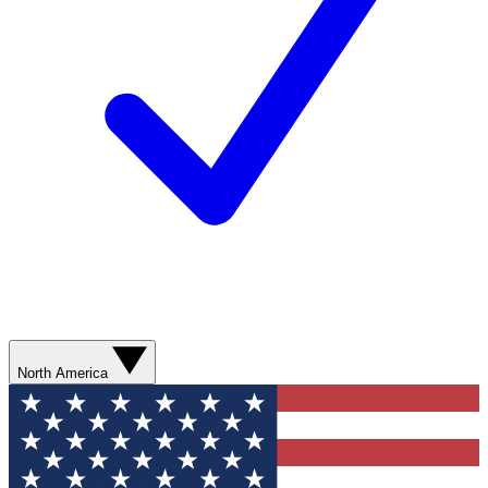
North America