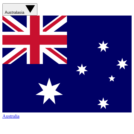
Australasia
Australia