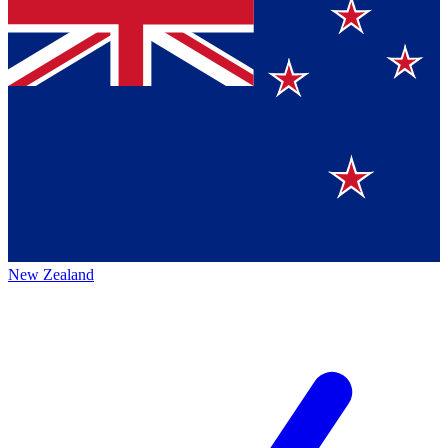
New Zealand