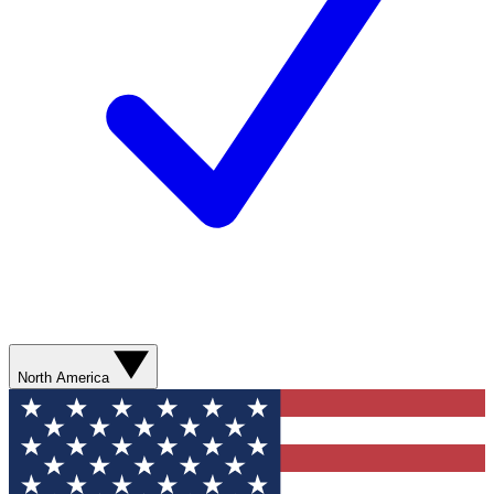
North America