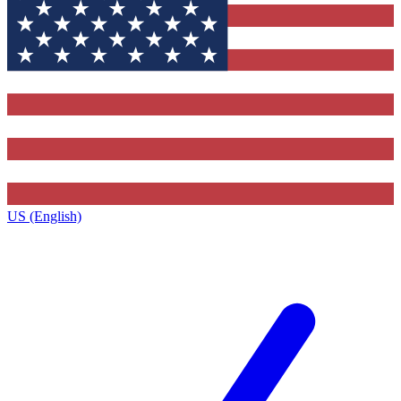
US (English)