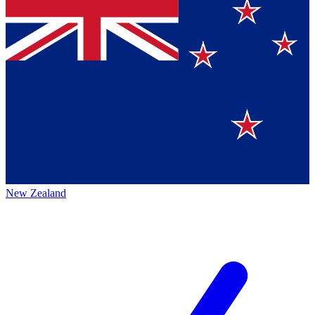
New Zealand