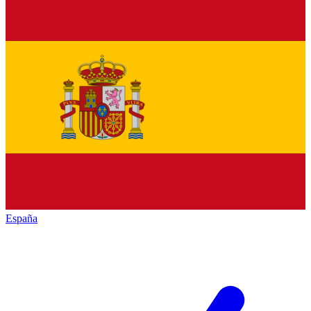
España