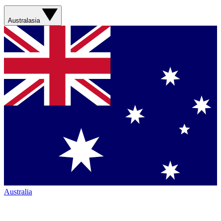
Australasia
Australia