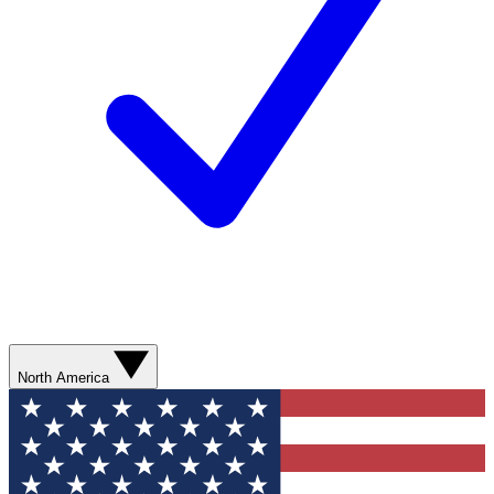
North America