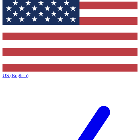
US (English)