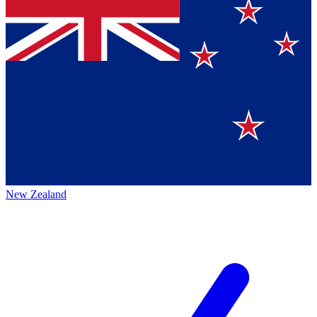
New Zealand