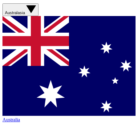
Australasia
Australia