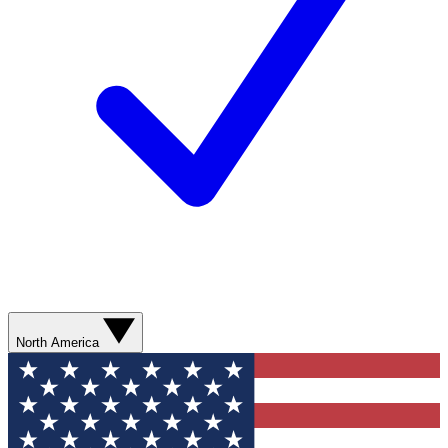
North America