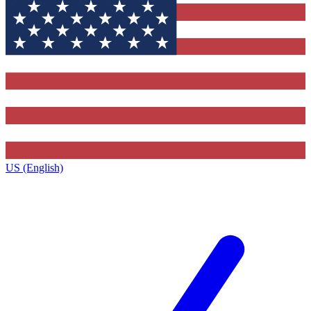
US (English)