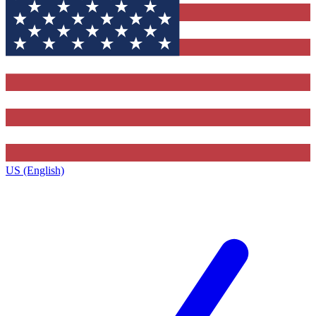
US (English)