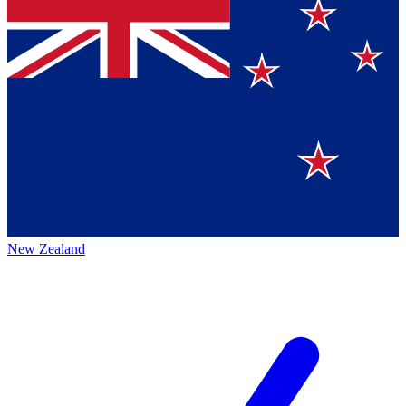
New Zealand