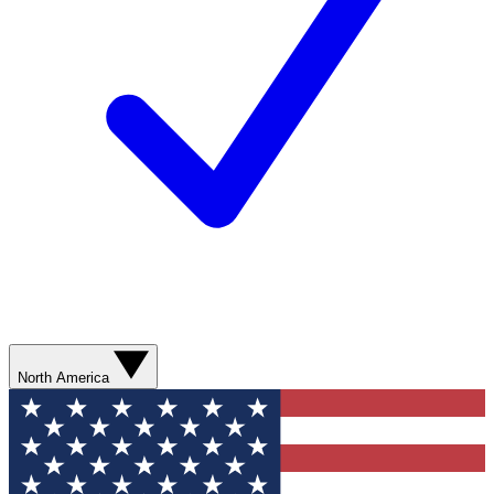
North America