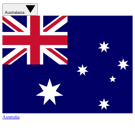
Australasia
Australia