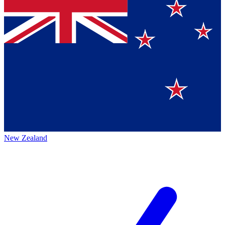
New Zealand