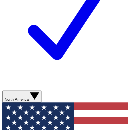
North America