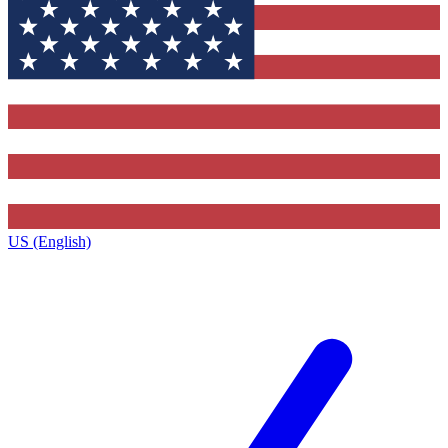
US (English)