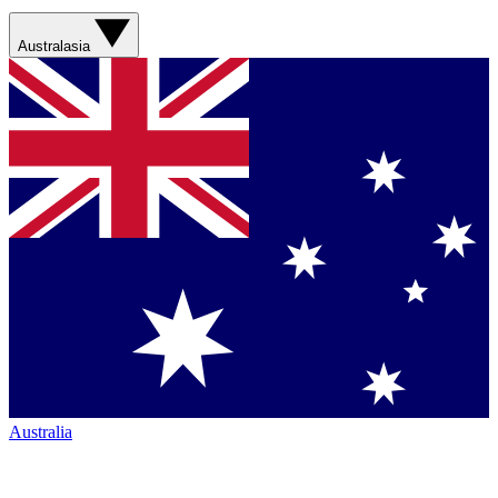
Australasia
Australia