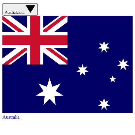
Australasia
Australia