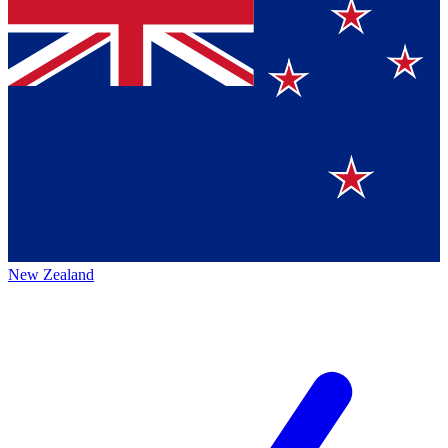
New Zealand