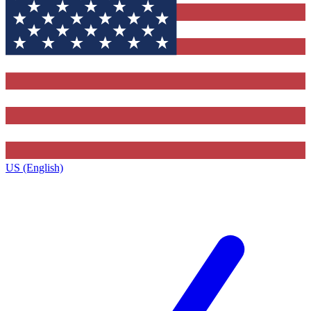
US (English)