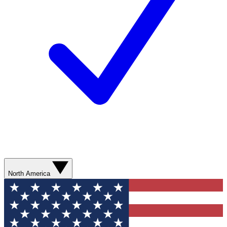
North America