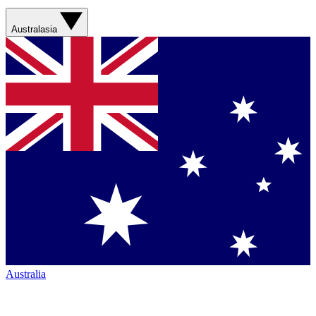
Australasia
Australia