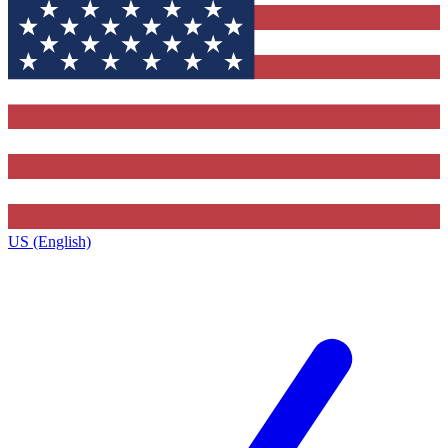
US (English)