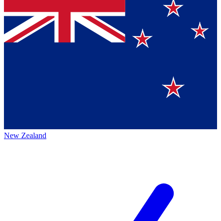
New Zealand