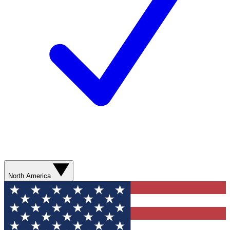
North America