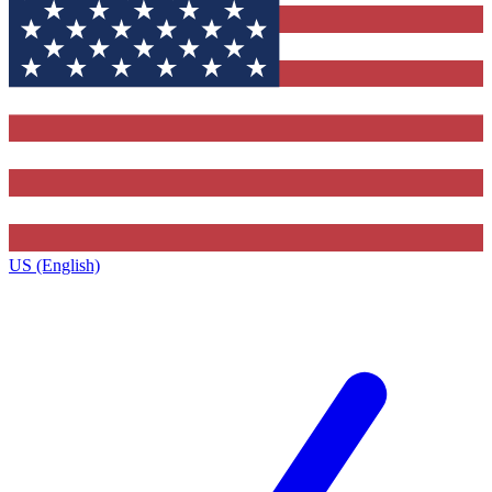
US (English)