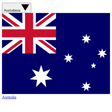
Australasia
Australia