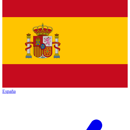
España