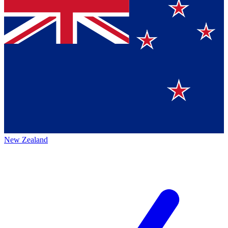
New Zealand