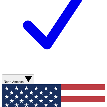
North America