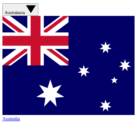
Australasia
Australia