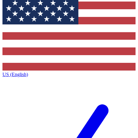
US (English)