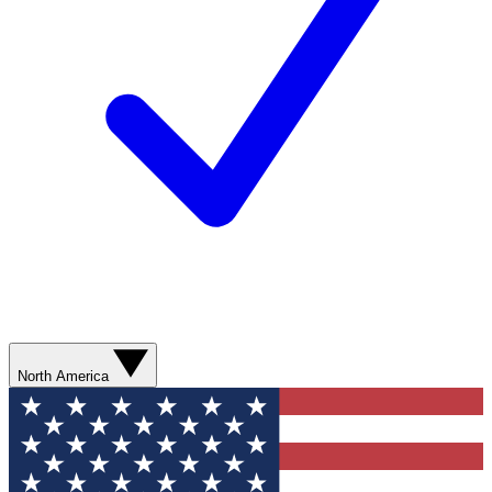
North America