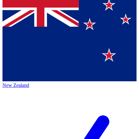
New Zealand