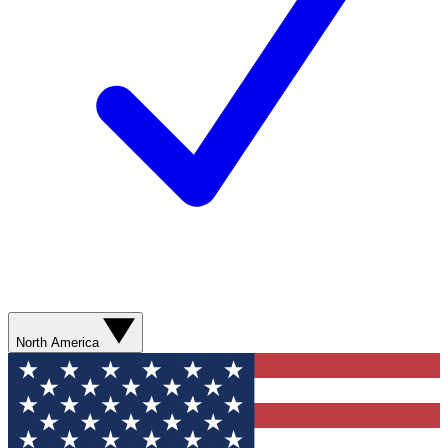
North America