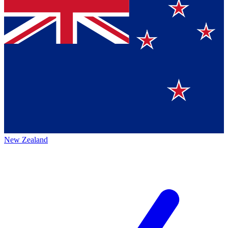
New Zealand