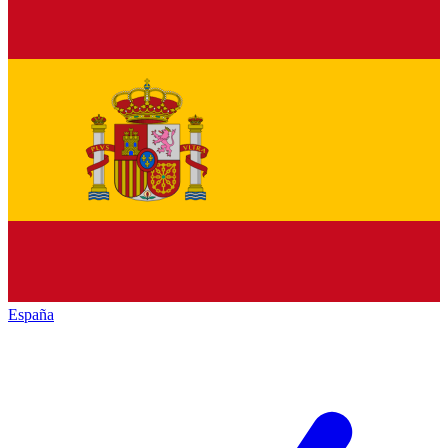
España