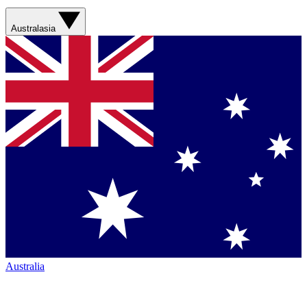
Australasia
Australia