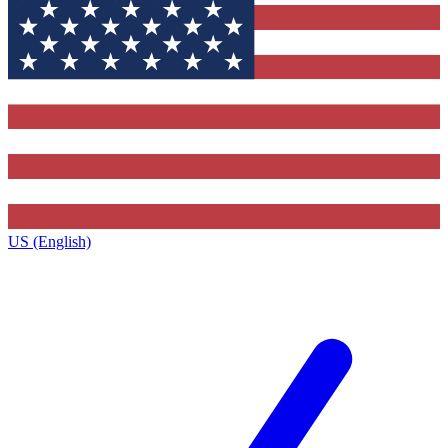
US (English)