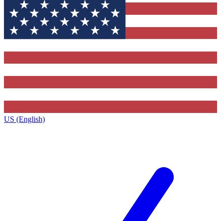
US (English)