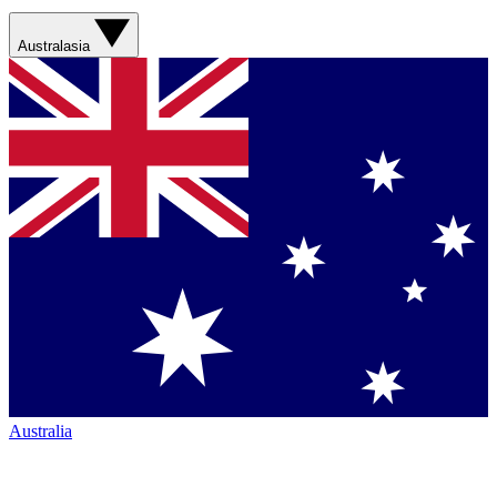
Australasia
Australia