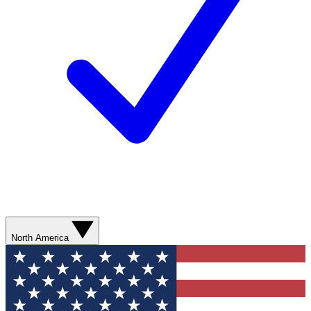
North America