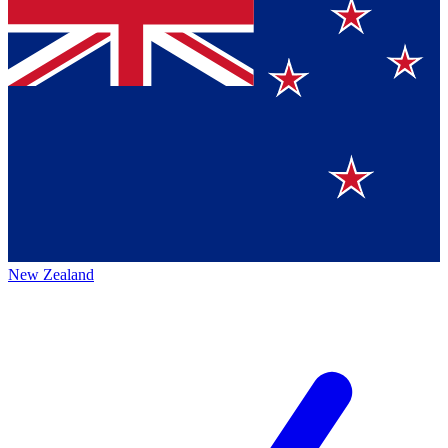
New Zealand