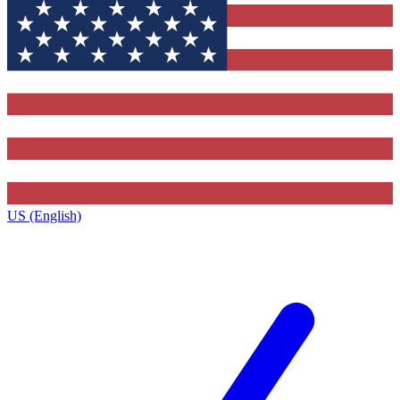
US (English)