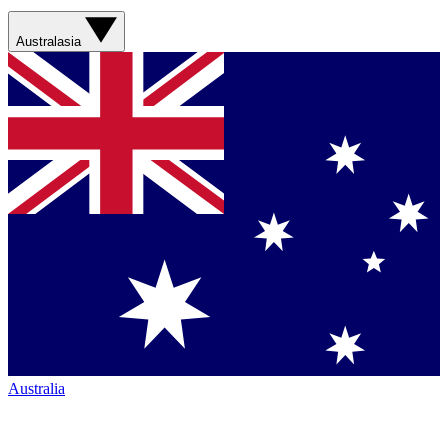
Australasia
Australia