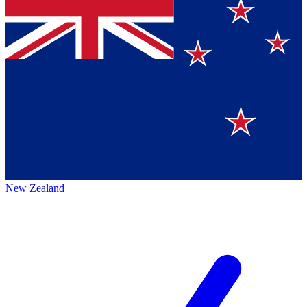
New Zealand