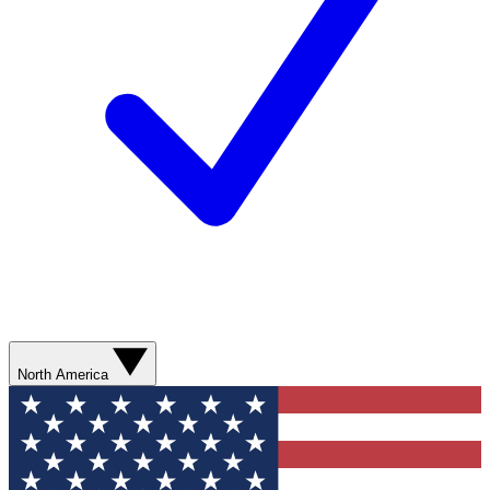
North America