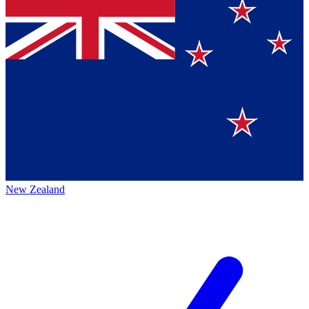
New Zealand