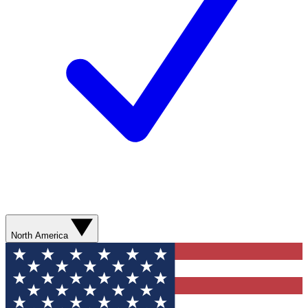
North America