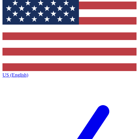
US (English)