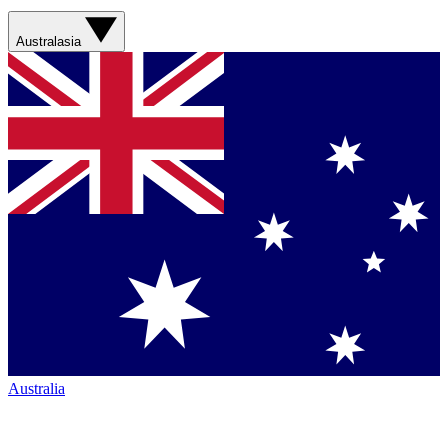
Australasia
Australia