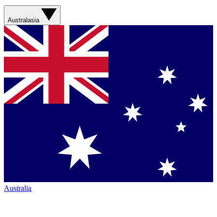
Australasia
Australia