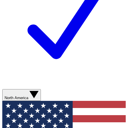
North America