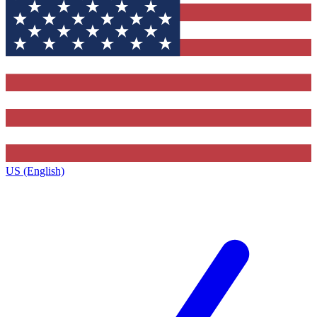
US (English)