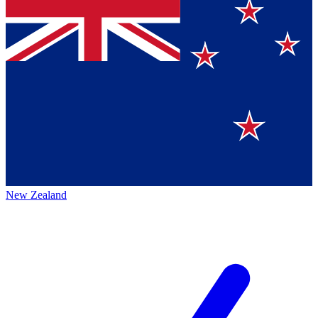
New Zealand