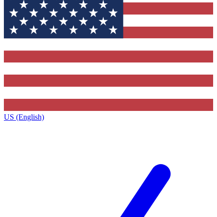
US (English)