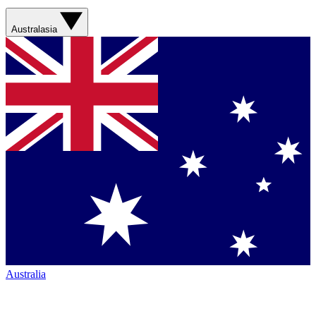
Australasia
Australia