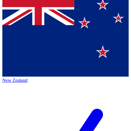
New Zealand