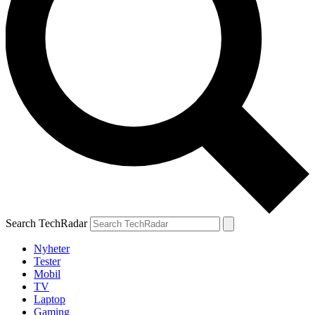
Search TechRadar
Nyheter
Tester
Mobil
TV
Laptop
Gaming