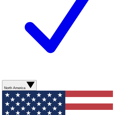
North America