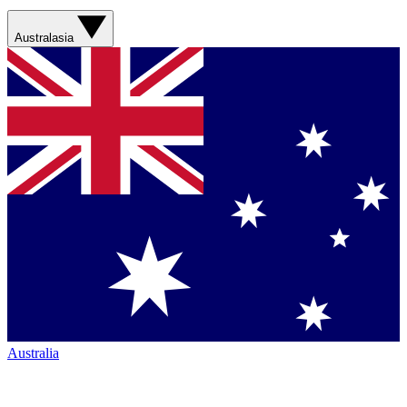
Australasia
Australia