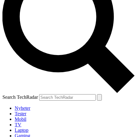
Search TechRadar
Nyheter
Tester
Mobil
TV
Laptop
Gaming