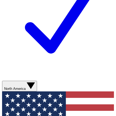
North America