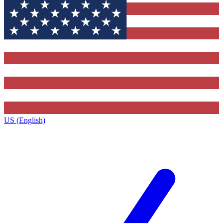
US (English)