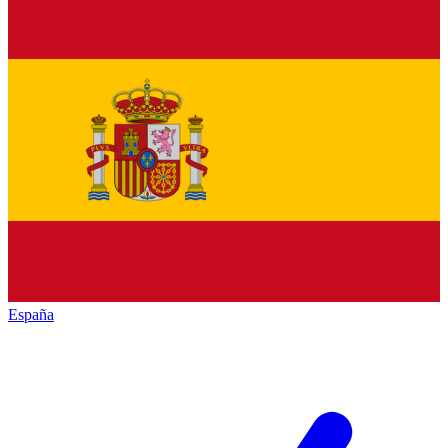
España