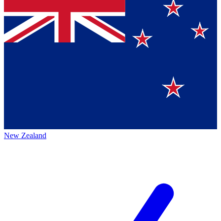
New Zealand