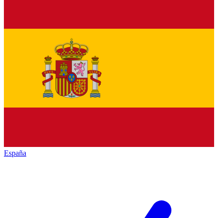
España