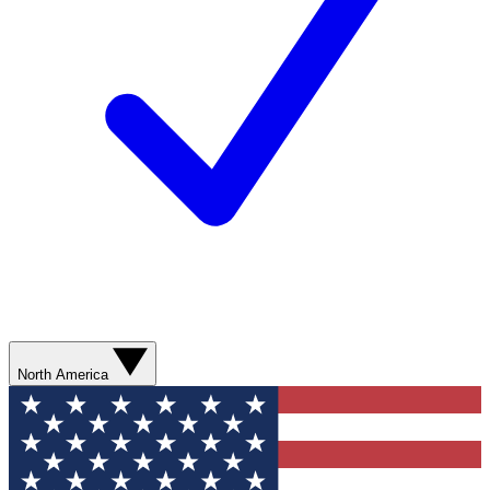
North America