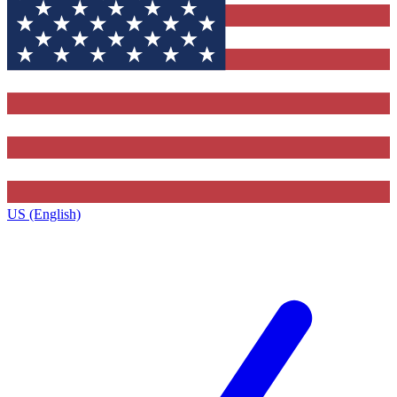
US (English)