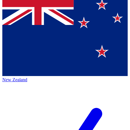
New Zealand