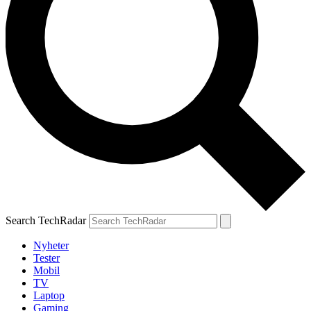
Search TechRadar
Nyheter
Tester
Mobil
TV
Laptop
Gaming