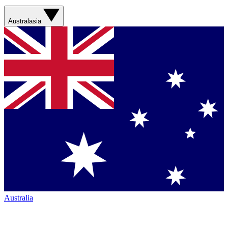
Australasia
Australia