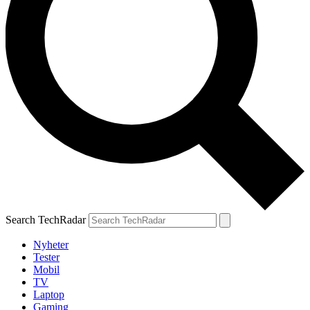
Search TechRadar
Nyheter
Tester
Mobil
TV
Laptop
Gaming