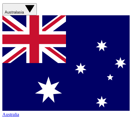
Australasia
Australia