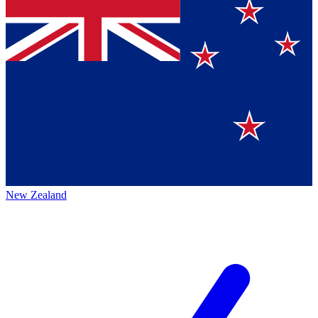
New Zealand