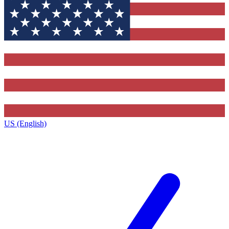
US (English)