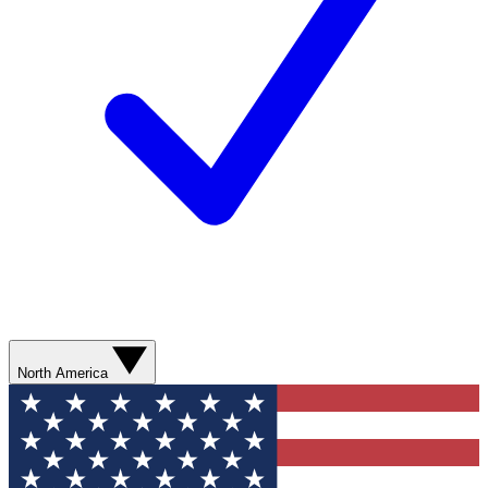
North America