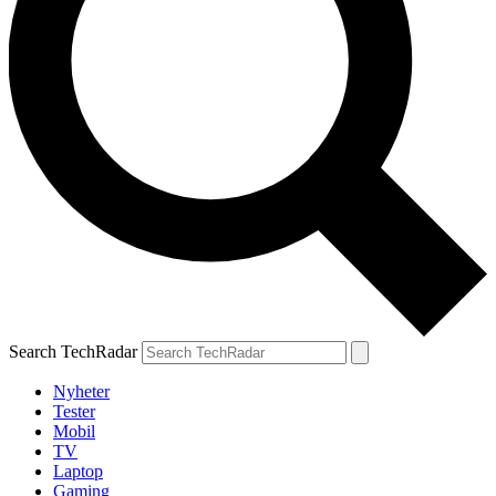
Search TechRadar
Nyheter
Tester
Mobil
TV
Laptop
Gaming