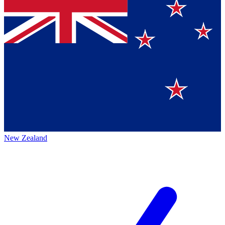
New Zealand