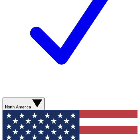
North America