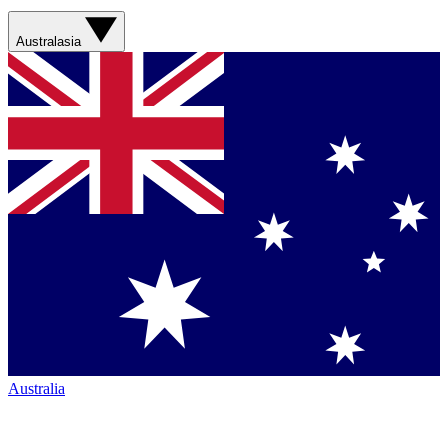
Australasia
Australia