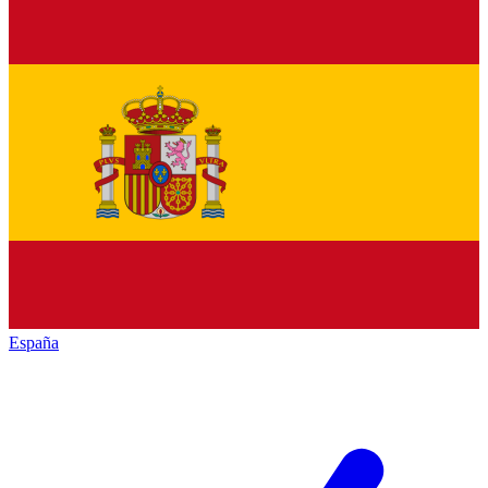
España