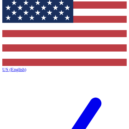
US (English)