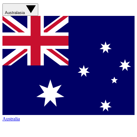
Australasia
Australia