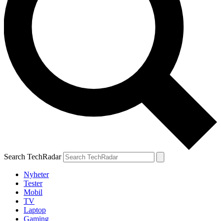
Search TechRadar
Nyheter
Tester
Mobil
TV
Laptop
Gaming