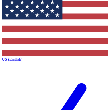
US (English)