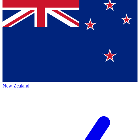
New Zealand