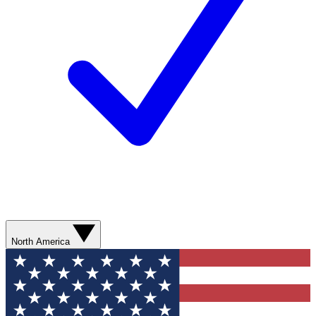
North America