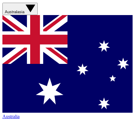
Australasia
Australia