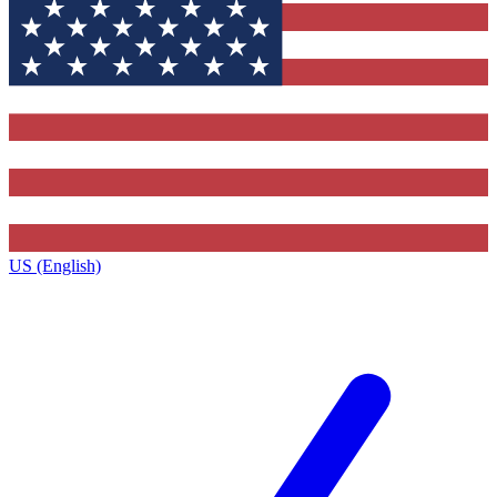
US (English)