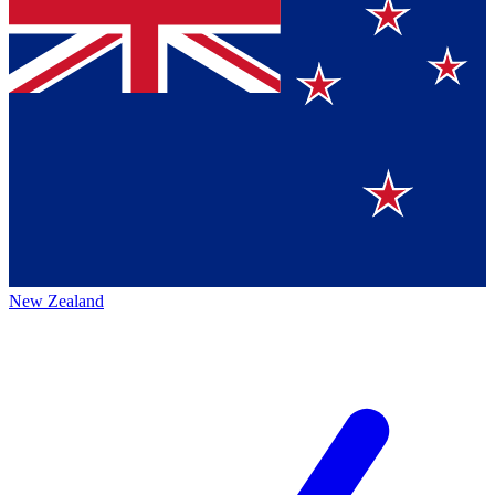
New Zealand