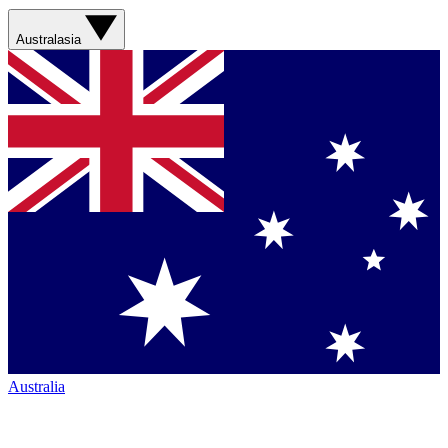
Australasia
Australia