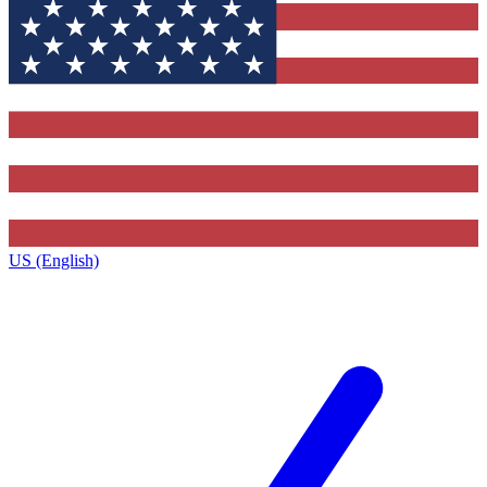
US (English)