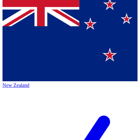
New Zealand