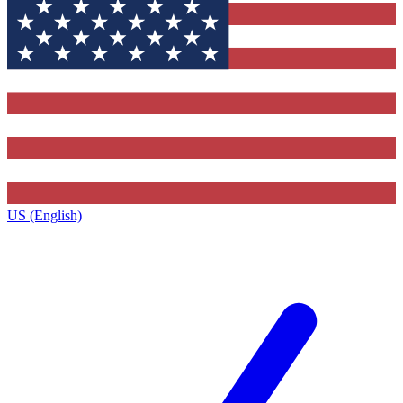
US (English)