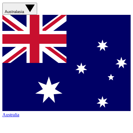
Australasia
Australia