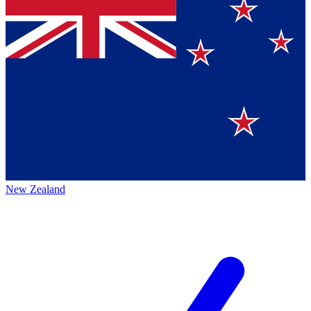
New Zealand