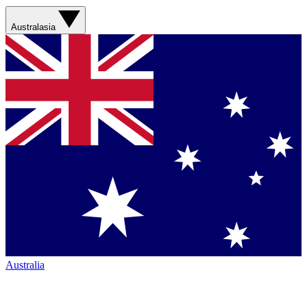
Australasia
Australia