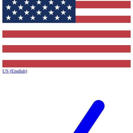
US (English)