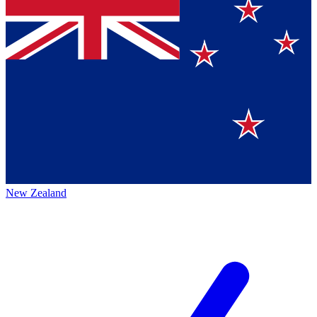
New Zealand