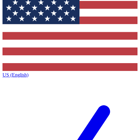
US (English)