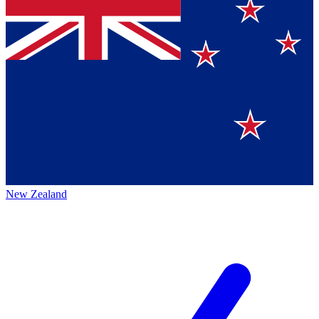
New Zealand