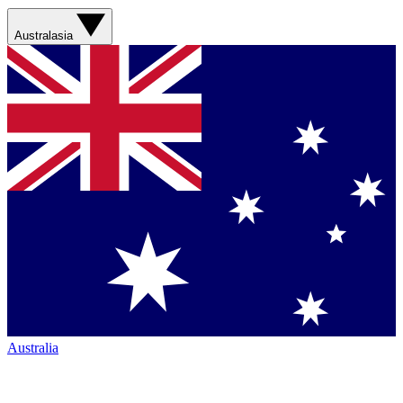
Australasia
Australia