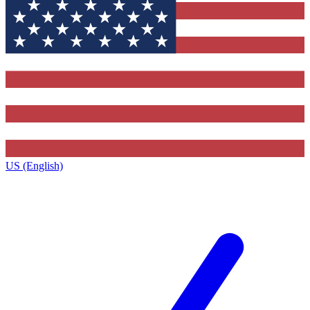
US (English)