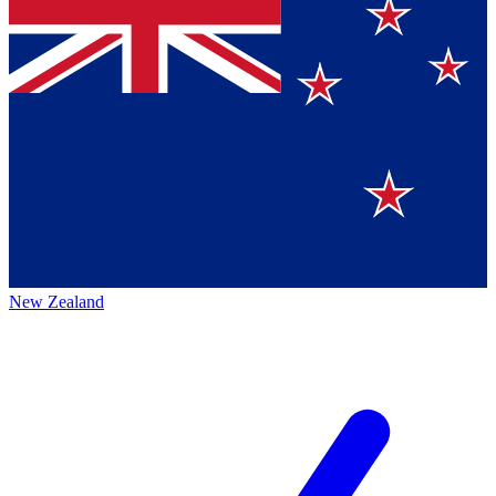
New Zealand