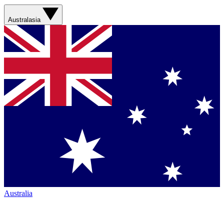
Australasia
Australia