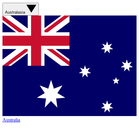
Australasia
Australia