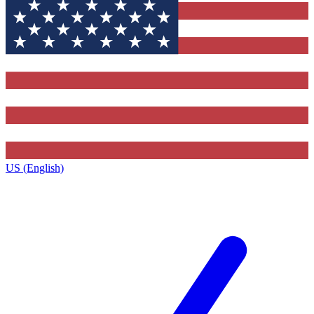
US (English)