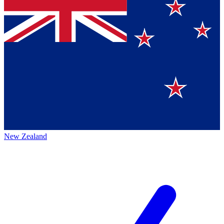
New Zealand