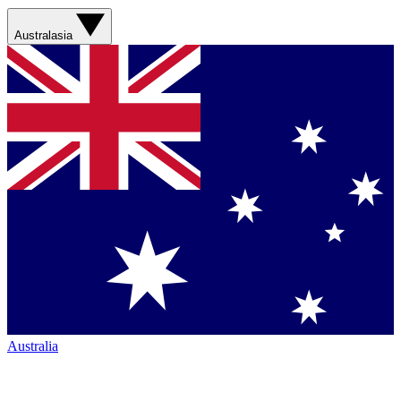
Australasia
Australia