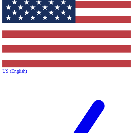
US (English)