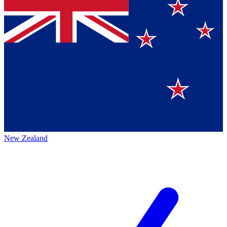
New Zealand