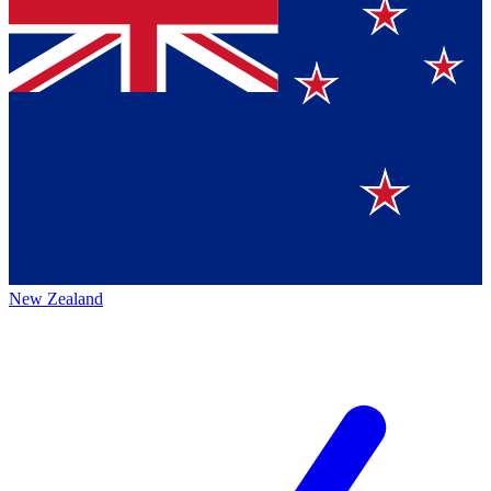
New Zealand