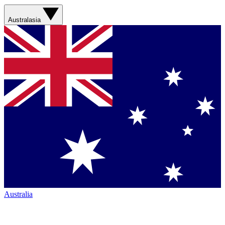
Australasia
Australia