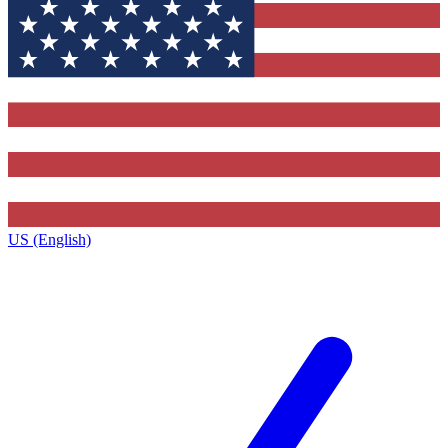
US (English)