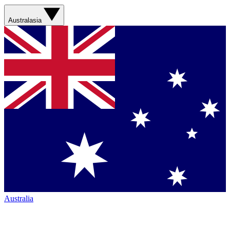
Australasia
Australia