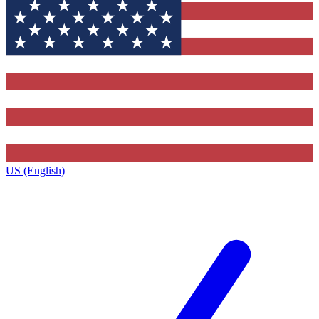
US (English)