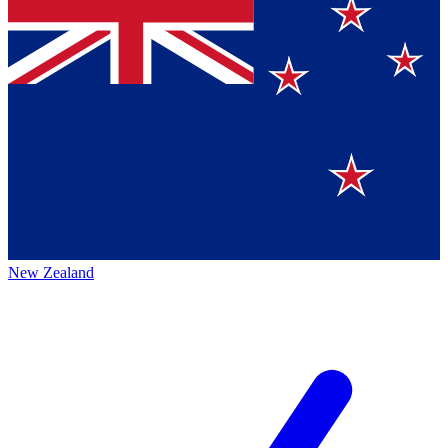
New Zealand