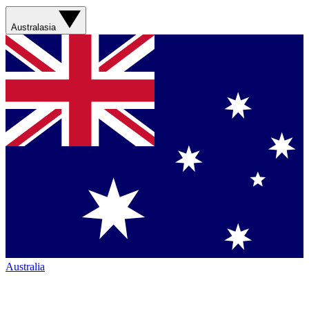
Australasia
Australia