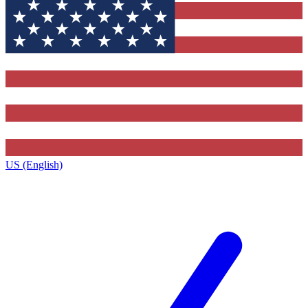
US (English)