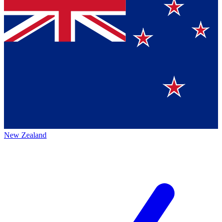
New Zealand