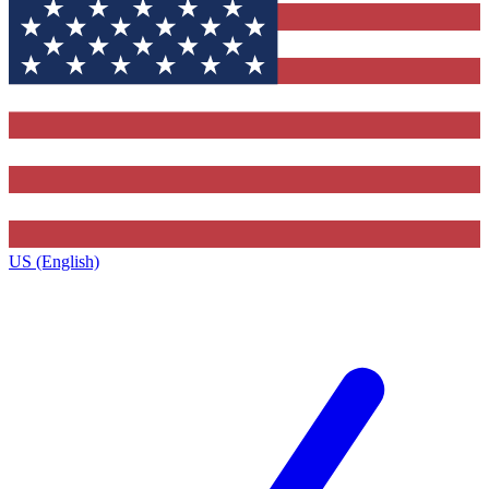
US (English)