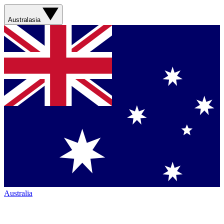
Australasia
Australia