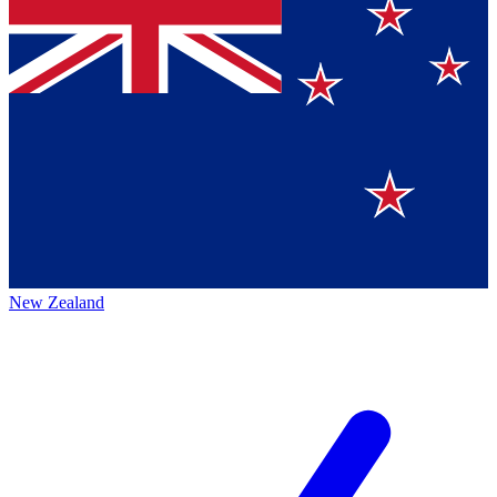
New Zealand