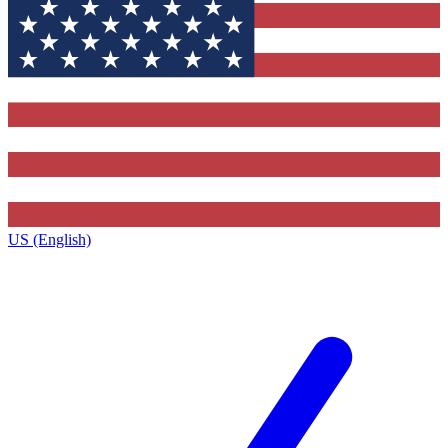
US (English)