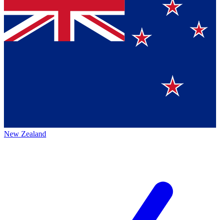
New Zealand