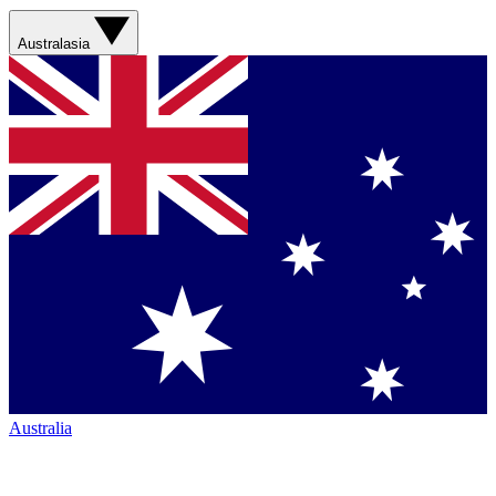
Australasia
Australia