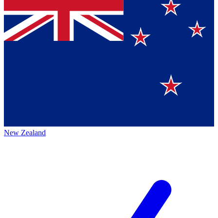
New Zealand