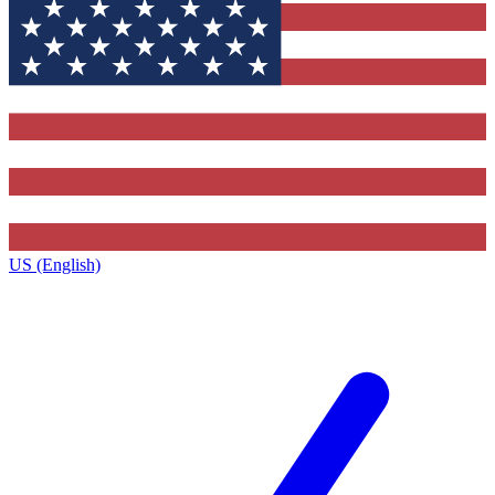
US (English)