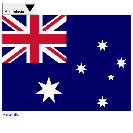
Australasia
Australia