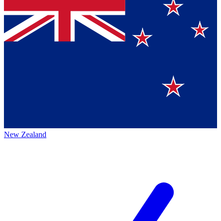
New Zealand