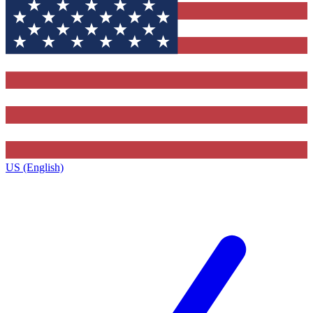
US (English)