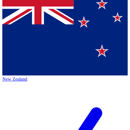
New Zealand