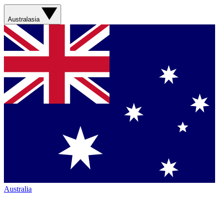
Australasia
Australia