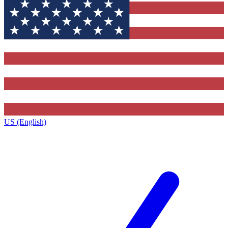
US (English)