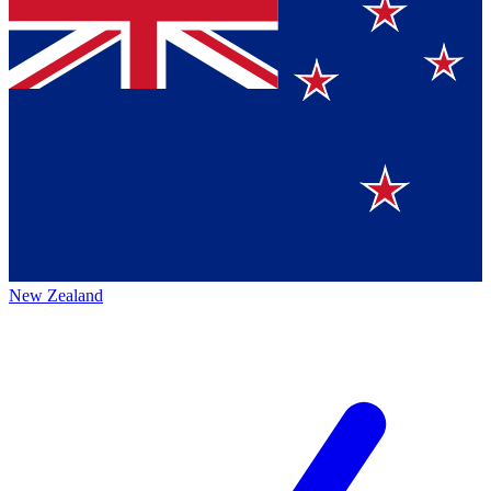
New Zealand