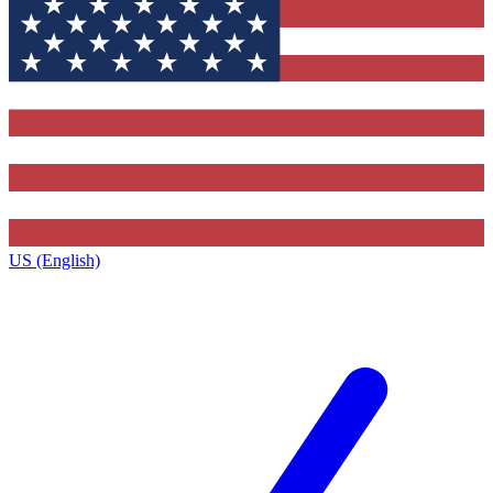
US (English)