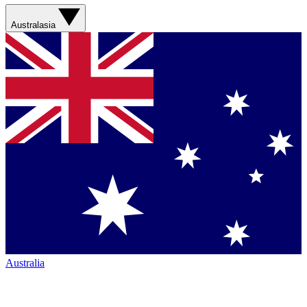
Australasia
Australia