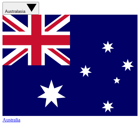
Australasia
Australia