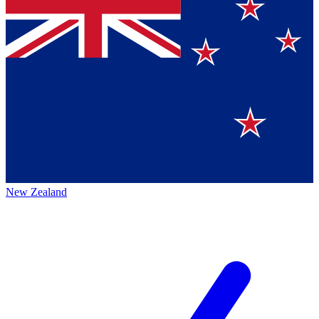
New Zealand