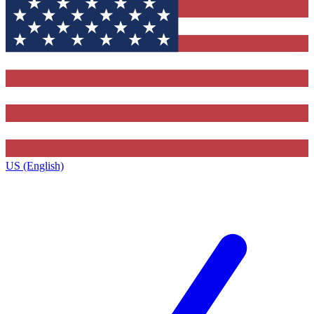
US (English)