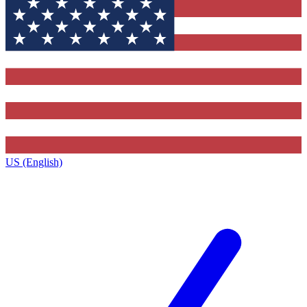
US (English)