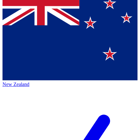
New Zealand