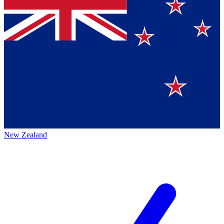
New Zealand