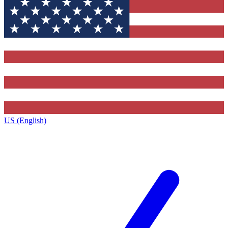
US (English)