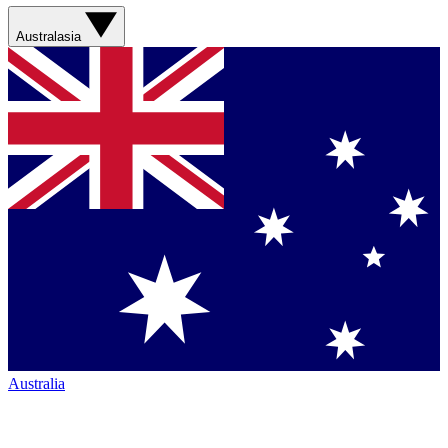
Australasia
Australia