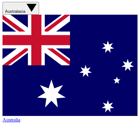
Australasia
Australia