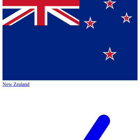
New Zealand