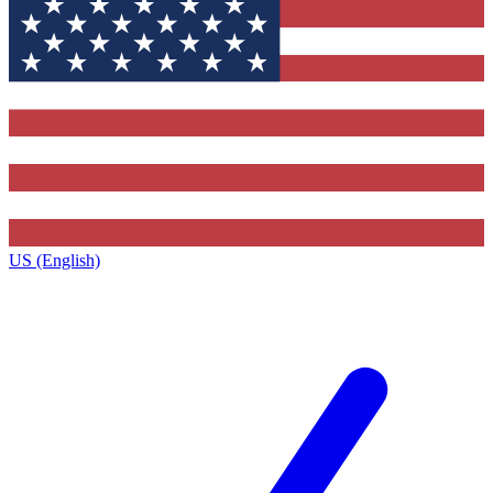
US (English)