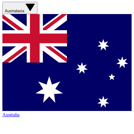
Australasia
Australia