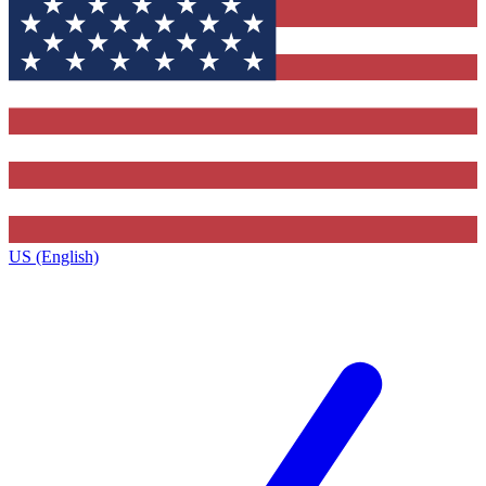
US (English)