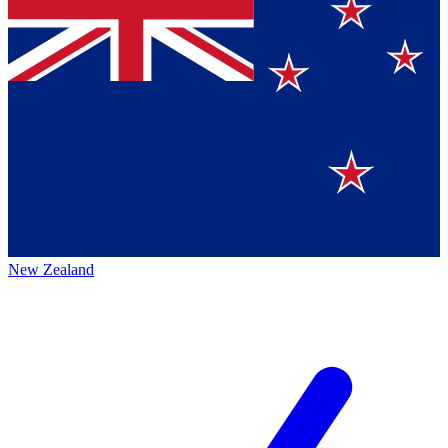
New Zealand